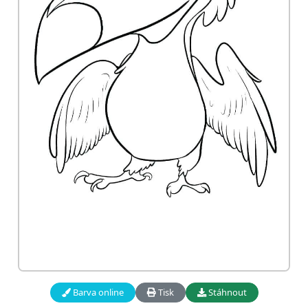
Barva online
Tisk
Stáhnout