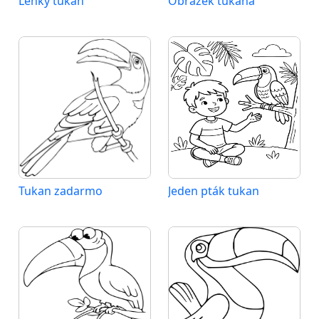
Lehký tukan
Obrázek tukana
Tukan zadarmo
Jeden pták tukan