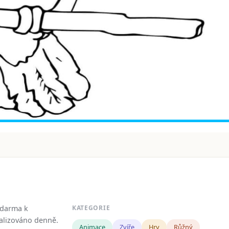
zdarma k
KATEGORIE
tualizováno denně.
Animace
Zvíře
Hry
Růžný