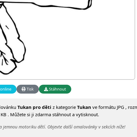
online
Tisk
Stáhnout
lovánku
Tukan pro děti
z kategorie
Tukan
ve formátu JPG , roz
KB . Můžete si ji zdarma stáhnout a vytisknout.
a jemnou motoriku dětí. Objevte další omalovánky v sekcích níže!