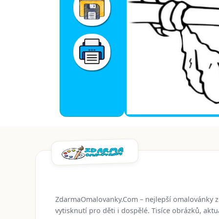
ZdarmaOmalovanky.Com – nejlepší omalovánky 
vytisknutí pro děti i dospělé. Tisíce obrázků, ak