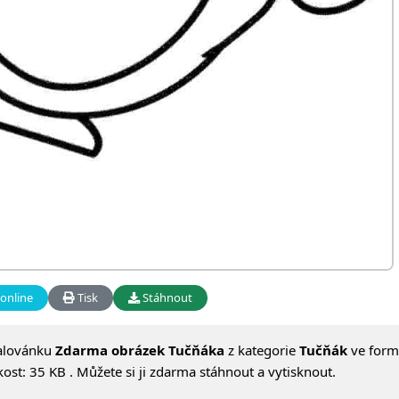
online
Tisk
Stáhnout
alovánku
Zdarma obrázek Tučňáka
z kategorie
Tučňák
ve form
ost: 35 KB . Můžete si ji zdarma stáhnout a vytisknout.