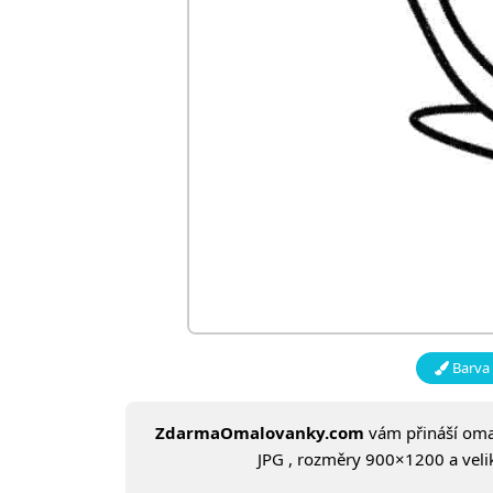
Barva 
ZdarmaOmalovanky.com
vám přináší om
JPG , rozměry 900×1200 a velik