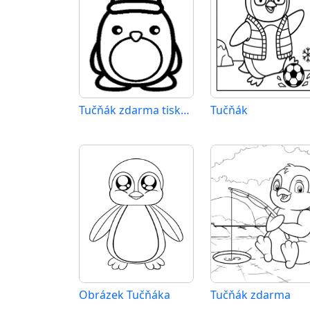
Tučňák zdarma tisknutelný
Tučňák
Obrázek Tučňáka
Tučňák zdarma