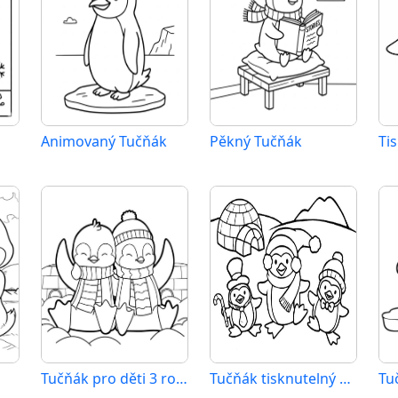
Animovaný Tučňák
Pěkný Tučňák
Ti
Tučňák pro děti 3 roky
Tučňák tisknutelný pro děti