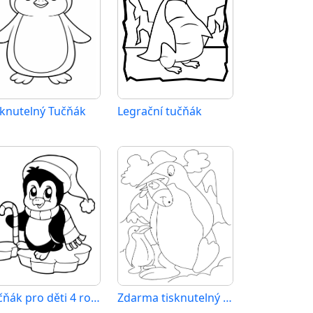
sknutelný Tučňák
Legrační tučňák
Tučňák pro děti 4 roky
Zdarma tisknutelný Tučňák