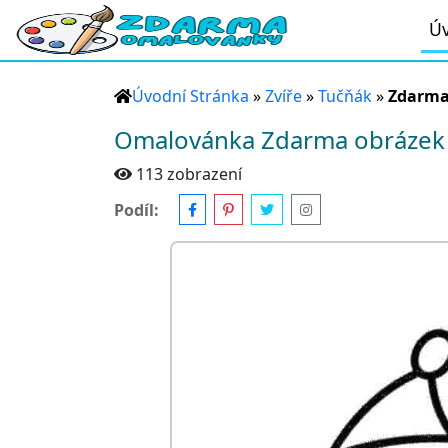
Úv
Úvodní Stránka
»
Zvíře
»
Tučňák
»
Zdarma
Omalovánka Zdarma obrázek
113 zobrazení
Podíl: