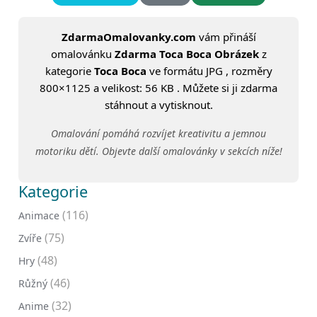
ZdarmaOmalovanky.com
vám přináší
omalovánku
Zdarma Toca Boca Obrázek
z
kategorie
Toca Boca
ve formátu JPG , rozměry
800×1125 a velikost: 56 KB . Můžete si ji zdarma
stáhnout a vytisknout.
Omalování pomáhá rozvíjet kreativitu a jemnou
motoriku dětí. Objevte další omalovánky v sekcích níže!
Kategorie
(116)
Animace
(75)
Zvíře
(48)
Hry
(46)
Růžný
(32)
Anime