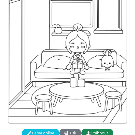
Barva online
Tisk
Stáhnout