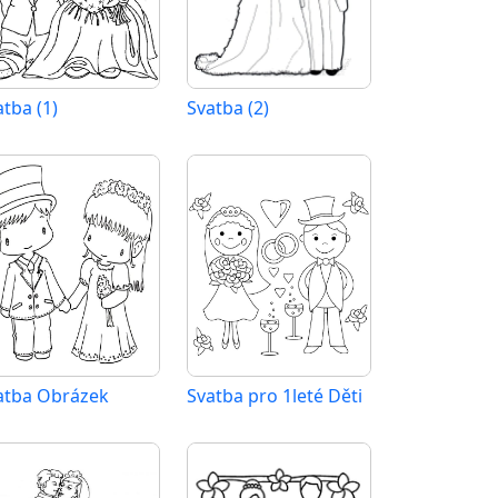
atba (1)
Svatba (2)
atba Obrázek
Svatba pro 1leté Děti