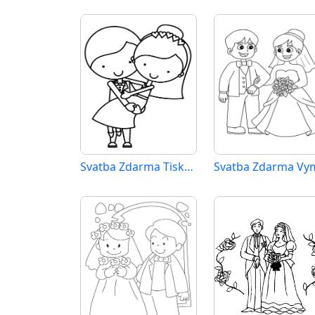
Svatba Zdarma Tisknutelná