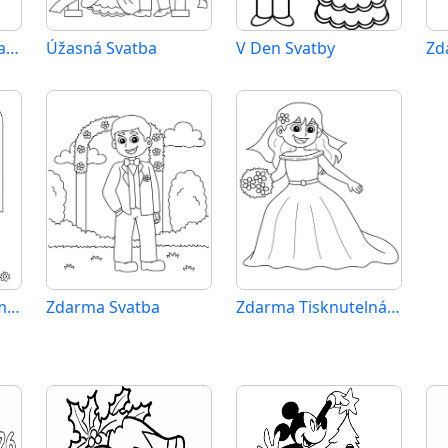
Tisknutelný Zdarma Svatba
Úžasná Svatba
V Den Svatby
Zdarma Svatba Vymalovatelné
Zdarma Svatba
Zdarma Tisknutelná Svatba