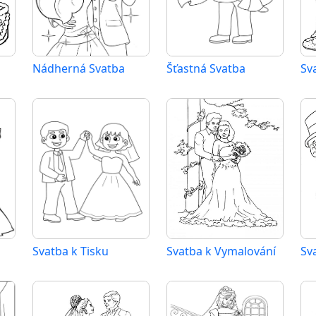
Nádherná Svatba
Šťastná Svatba
Sv
Svatba k Tisku
Svatba k Vymalování
Sv