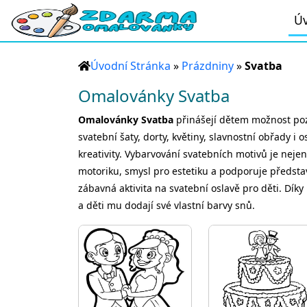
Úv
Úvodní Stránka
»
Prázdniny
»
Svatba
Omalovánky Svatba
Omalovánky Svatba
přinášejí dětem možnost pozn
svatební šaty, dorty, květiny, slavnostní obřady i 
kreativity. Vybarvování svatebních motivů je nejen
motoriku, smysl pro estetiku a podporuje předsta
zábavná aktivita na svatební oslavě pro děti. Dík
a děti mu dodají své vlastní barvy snů.