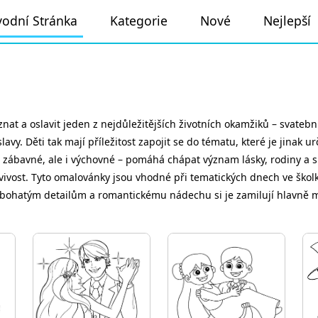
odní Stránka
Kategorie
Nové
Nejlepší
at a oslavit jeden z nejdůležitějších životních okamžiků – svatebn
oslavy. Děti tak mají příležitost zapojit se do tématu, které je jinak
 zábavné, ale i výchovné – pomáhá chápat význam lásky, rodiny a sli
vivost. Tyto omalovánky jsou vhodné při tematických dnech ve školk
y bohatým detailům a romantickému nádechu si je zamilují hlavně ma