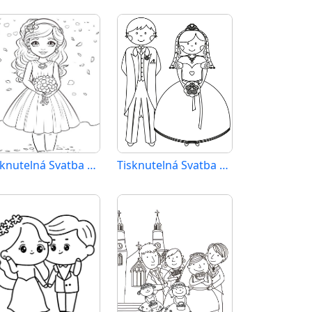
Tisknutelná Svatba Obrázek pro Děti
Tisknutelná Svatba Obrázek