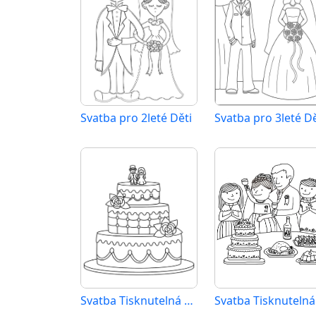
Svatba pro 2leté Děti
Svatba pro 3leté Dě
Svatba Tisknutelná pro Děti