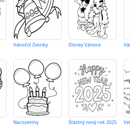
Vánoční Zvonky
Disney Vánoce
Vá
Narozeniny
Šťastný nový rok 2025
Ve