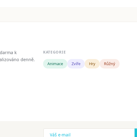
zdarma k
KATEGORIE
tualizováno denně.
Animace
Zvíře
Hry
Růžný