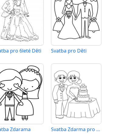
atba pro 6leté Děti
Svatba pro Děti
atba Zdarama
Svatba Zdarma pro Děti