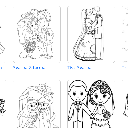
Svatba Zdarma Vymalovatelné Obrázek
Svatba Zdarma
Tisk Svatba