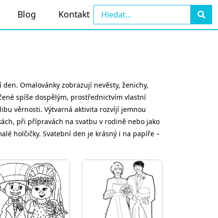
Blog
Kontakt
í den. Omalovánky zobrazují nevěsty, ženichy,
 určené spíše dospělým, prostřednictvím vlastní
bu věrnosti. Výtvarná aktivita rozvíjí jemnou
ách, při přípravách na svatbu v rodině nebo jako
lé holčičky. Svatební den je krásný i na papíře –