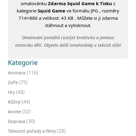
omalovánku
Zdarma Squid Game k Tisku
z
kategorie
Squid Game
ve formátu JPG , rozměry
714×886 a velikost: 43 KB . Můžete si ji zdarma
stáhnout a vytisknout.
Omalování pomáhá rozvíjet kreativitu a jemnou
motoriku dětí. Objevte další omalovánky v sekcích níže!
Kategorie
(116)
Animace
(75)
Zvíře
(48)
Hry
(44)
Růžný
(32)
Anime
(30)
Doprava
(28)
Televizní pořady a filmy