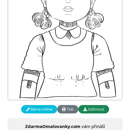
Barva online
Tisk
Stáhnout
ZdarmaOmalovanky.com
vám přináší