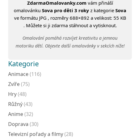
ZdarmaOmalovanky.com
vám přináší
omalovánku
Sova pro děti 3 roky
z kategorie
Sova
ve formátu JPG , rozměry 688×892 a velikost: 55 KB
. Můžete si ji zdarma stáhnout a vytisknout.
Omalování pomáhá rozvíjet kreativitu a jemnou
motoriku dětí. Objevte další omalovánky v sekcích níže!
Kategorie
Animace
(116)
Zvíře
(75)
Hry
(48)
Růžný
(43)
Anime
(32)
Doprava
(30)
Televizní pořady a filmy
(28)