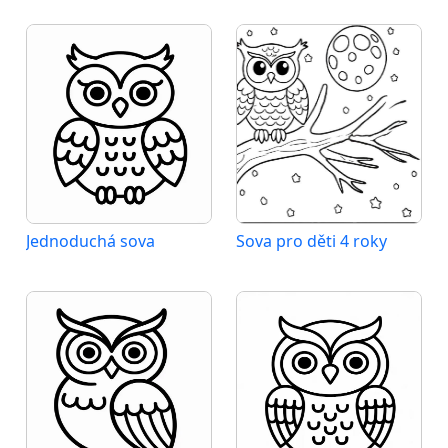
Jednoduchá sova
Sova pro děti 4 roky