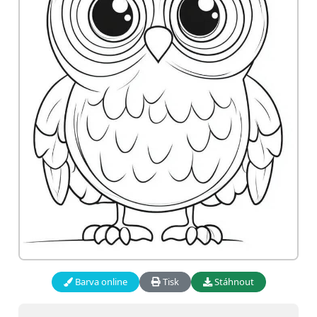
Barva online
Tisk
Stáhnout