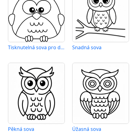
Tisknutelná sova pro děti
Snadná sova
Pěkná sova
Úžasná sova