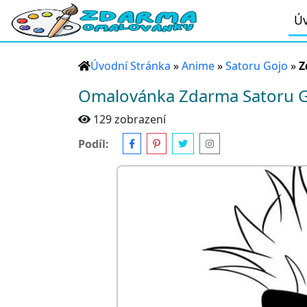
Úv
Úvodní Stránka
»
Anime
»
Satoru Gojo
»
Z
Omalovánka Zdarma Satoru G
129 zobrazení
Podíl: