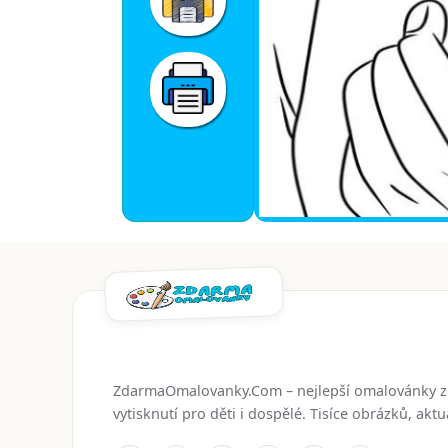
ZdarmaOmalovanky.Com – nejlepší omalovánky 
vytisknutí pro děti i dospělé. Tisíce obrázků, ak