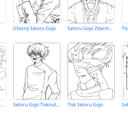
Úžasný Satoru Gojo
Satoru Gojo Zdarma Tisknutelný
Tisknutelný Satoru Gojo
Satoru Gojo Tisknutelný pro Děti
Tisk Satoru Gojo
Sa