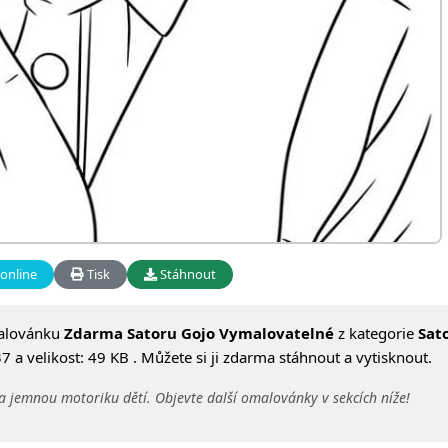
online
Tisk
Stáhnout
alovánku
Zdarma Satoru Gojo Vymalovatelné
z kategorie
Sat
a velikost: 49 KB . Můžete si ji zdarma stáhnout a vytisknout.
a jemnou motoriku dětí. Objevte další omalovánky v sekcích níže!