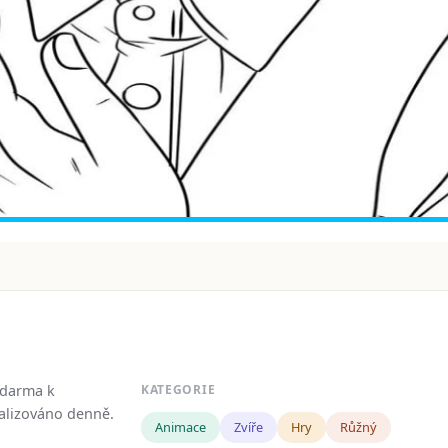
zdarma k
KATEGORIE
tualizováno denně.
Animace
Zvíře
Hry
Růžný