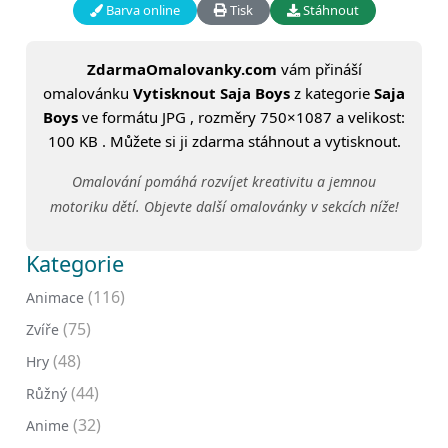
Barva online
Tisk
Stáhnout
ZdarmaOmalovanky.com
vám přináší
omalovánku
Vytisknout Saja Boys
z kategorie
Saja
Boys
ve formátu JPG , rozměry 750×1087 a velikost:
100 KB . Můžete si ji zdarma stáhnout a vytisknout.
Omalování pomáhá rozvíjet kreativitu a jemnou
motoriku dětí. Objevte další omalovánky v sekcích níže!
Kategorie
(116)
Animace
(75)
Zvíře
(48)
Hry
(44)
Růžný
(32)
Anime