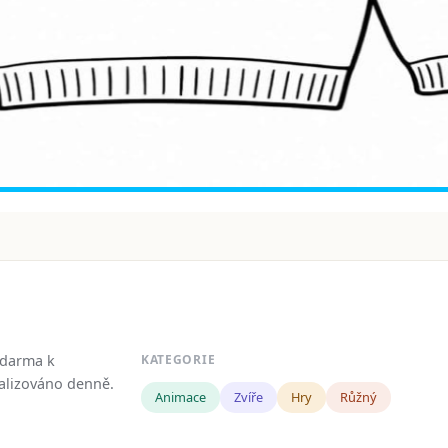
zdarma k
KATEGORIE
tualizováno denně.
Animace
Zvíře
Hry
Růžný