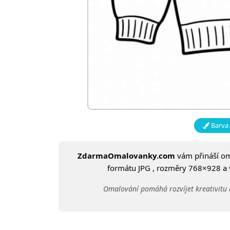
Barva 
ZdarmaOmalovanky.com
vám přináší o
formátu JPG , rozměry 768×928 a ve
Omalování pomáhá rozvíjet kreativitu 