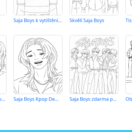
Saja Boys k vytištění zdarma
Skvělí Saja Boys
Saja Boys pro děti od 1 roku
Saja Boys Kpop Demon Hunters
Saja Boys zdarma pro děti
Ob