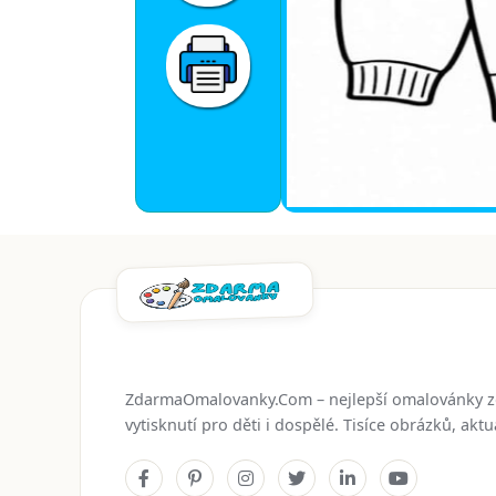
ZdarmaOmalovanky.Com – nejlepší omalovánky 
vytisknutí pro děti i dospělé. Tisíce obrázků, ak