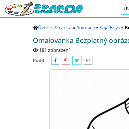
Úv
Úvodní Stránka
»
Animace
»
Saja Boys
»
B
Omalovánka Bezplatný obráze
181 zobrazení
Podíl: