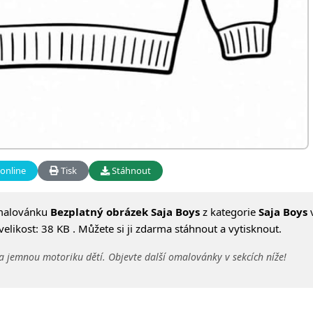
online
Tisk
Stáhnout
malovánku
Bezplatný obrázek Saja Boys
z kategorie
Saja Boys
likost: 38 KB . Můžete si ji zdarma stáhnout a vytisknout.
a jemnou motoriku dětí. Objevte další omalovánky v sekcích níže!