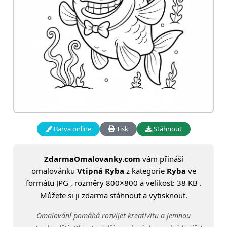
Barva online
Tisk
Stáhnout
ZdarmaOmalovanky.com
vám přináší
omalovánku
Vtipná Ryba
z kategorie
Ryba
ve
formátu JPG , rozměry 800×800 a velikost: 38 KB .
Můžete si ji zdarma stáhnout a vytisknout.
Omalování pomáhá rozvíjet kreativitu a jemnou