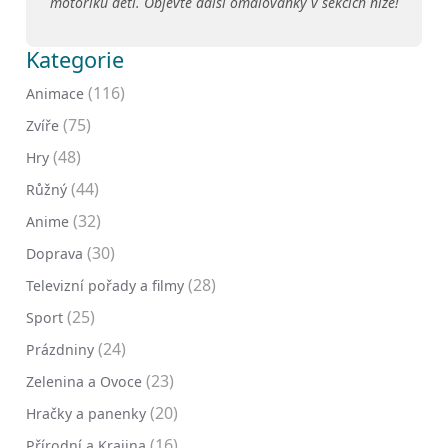
motoriku dětí. Objevte další omalovánky v sekcích níže!
Kategorie
(116)
Animace
(75)
Zvíře
(48)
Hry
(44)
Růžný
(32)
Anime
(30)
Doprava
(28)
Televizní pořady a filmy
(25)
Sport
(24)
Prázdniny
(23)
Zelenina a Ovoce
(20)
Hračky a panenky
(16)
Přírodní a Krajina