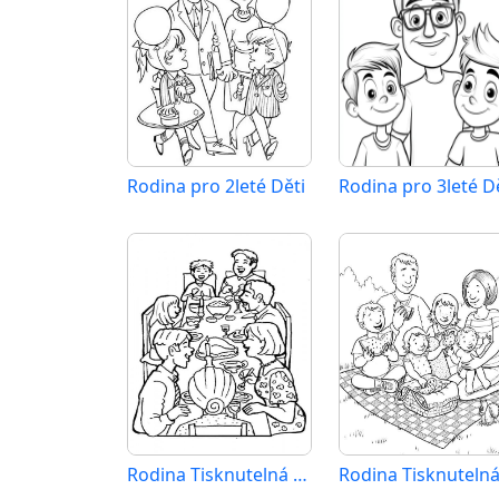
Rodina pro 2leté Děti
Rodina pro 3leté D
Rodina Tisknutelná Zdarma
Rodina Tisknuteln