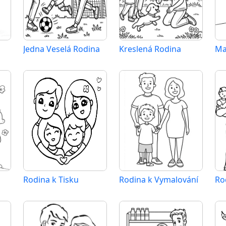
Jedna Veselá Rodina
Kreslená Rodina
Ma
Rodina k Tisku
Rodina k Vymalování
Ro