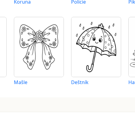
Koruna
Policie
Pi
Mašle
Deštník
Ha