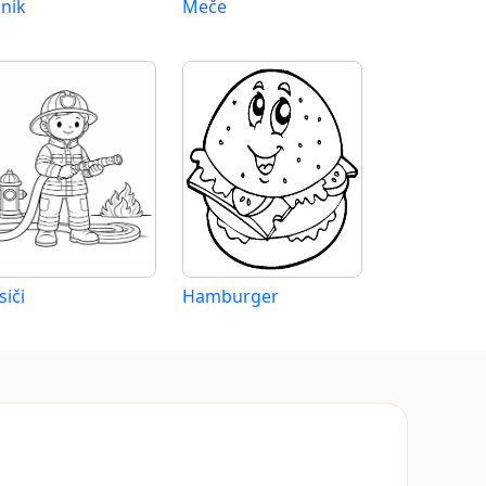
knik
Meče
siči
Hamburger