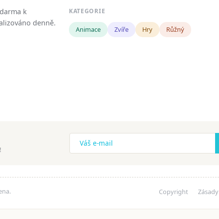
zdarma k
KATEGORIE
tualizováno denně.
Animace
Zvíře
Hry
Růžný
!
ena.
Copyright
Zásady