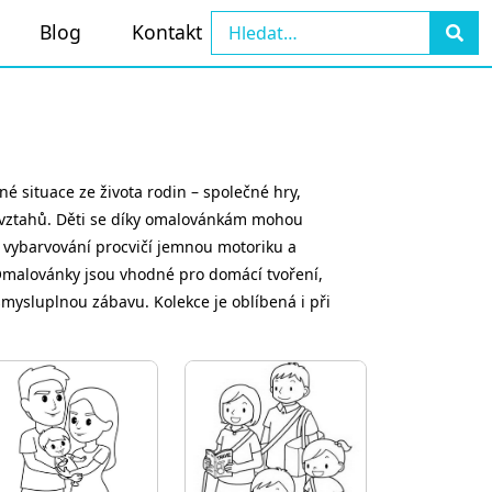
Blog
Kontakt
é situace ze života rodin – společné hry,
h vztahů. Děti se díky omalovánkám mohou
při vybarvování procvičí jemnou motoriku a
. Omalovánky jsou vhodné pro domácí tvoření,
 smysluplnou zábavu. Kolekce je oblíbená i při