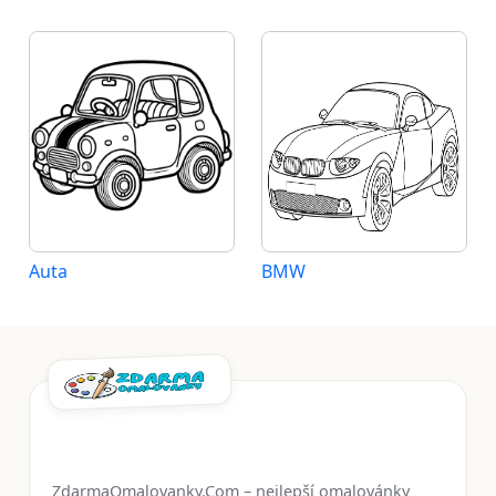
Auta
BMW
ZdarmaOmalovanky.Com – nejlepší omalovánky