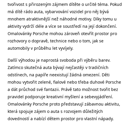
tvořivost s přirozeným zájmem dítěte o určité téma. Pokud
má dítě rádo auta, vybarvování vozidel pro něj bývá
mnohem atraktivnější než náhodné motivy. Díky tomu u
aktivity vydrží déle a více se soustředí na její dokončení.
Omalovánky Porsche mohou zároveň otevřít prostor pro
rozhovory o dopravě, technice nebo o tom, jak se
automobily v průběhu let vyvíjely.
Další výhodou je naprostá svoboda při výběru barev.
Zatímco skutečná auta bývají nejčastěji v tradičních
odstínech, na papíře neexistují žádná omezení. Děti
mohou vytvořit zelené, fialové nebo třeba duhové Porsche
a dát průchod své fantazii. Právě tato možnost tvořit bez
pravidel podporuje kreativní myšlení a sebevyjádření.
Omalovánky Porsche proto představují zábavnou aktivitu,
která spojuje zájem o auta s rozvojem důležitých
dovedností a nabízí dětem prostor pro vlastní nápady.