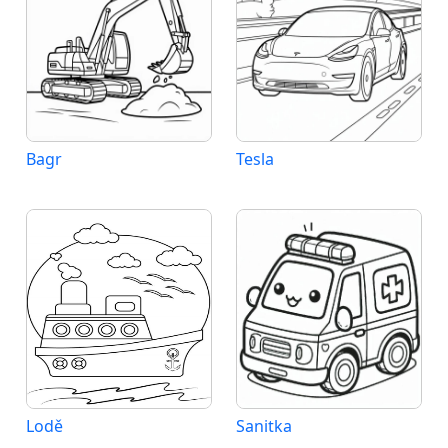
Bagr
Tesla
Lodě
Sanitka