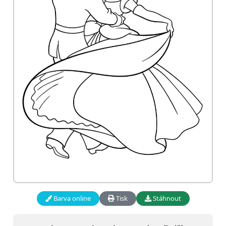
Barva online
Tisk
Stáhnout