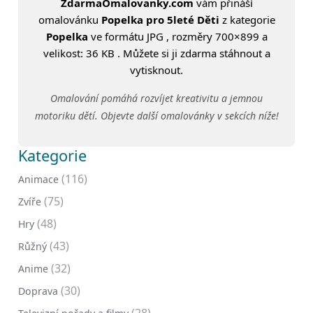
ZdarmaOmalovanky.com
vám přináší
omalovánku
Popelka pro 5leté Děti
z kategorie
Popelka
ve formátu JPG , rozměry 700×899 a
velikost: 36 KB . Můžete si ji zdarma stáhnout a
vytisknout.
Omalování pomáhá rozvíjet kreativitu a jemnou
motoriku dětí. Objevte další omalovánky v sekcích níže!
Kategorie
(116)
Animace
(75)
Zvíře
(48)
Hry
(43)
Růžný
(32)
Anime
(30)
Doprava