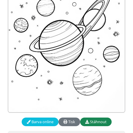
Barva online
Tisk
Stáhnout