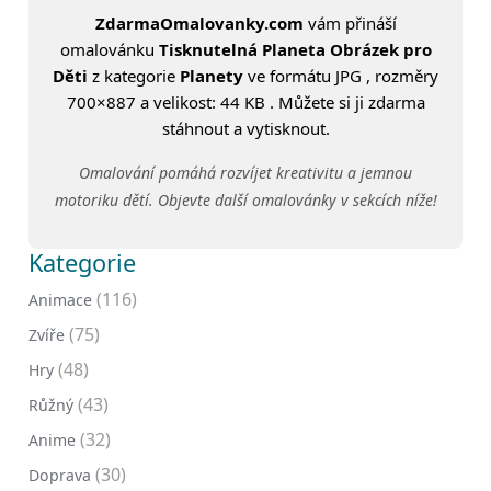
ZdarmaOmalovanky.com
vám přináší
omalovánku
Tisknutelná Planeta Obrázek pro
Děti
z kategorie
Planety
ve formátu JPG , rozměry
700×887 a velikost: 44 KB . Můžete si ji zdarma
stáhnout a vytisknout.
Omalování pomáhá rozvíjet kreativitu a jemnou
motoriku dětí. Objevte další omalovánky v sekcích níže!
Kategorie
(116)
Animace
(75)
Zvíře
(48)
Hry
(43)
Růžný
(32)
Anime
(30)
Doprava