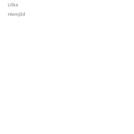
Liška
Hlemýžď