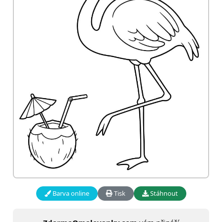
Barva online
Tisk
Stáhnout