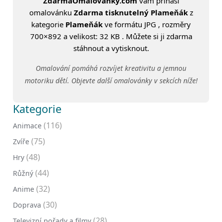
ZdarmaOmalovanky.com
vám přináší
omalovánku
Zdarma tisknutelný Plameňák
z
kategorie
Plameňák
ve formátu JPG , rozměry
700×892 a velikost: 32 KB . Můžete si ji zdarma
stáhnout a vytisknout.
Omalování pomáhá rozvíjet kreativitu a jemnou
motoriku dětí. Objevte další omalovánky v sekcích níže!
Kategorie
(116)
Animace
(75)
Zvíře
(48)
Hry
(44)
Růžný
(32)
Anime
(30)
Doprava
(28)
Televizní pořady a filmy