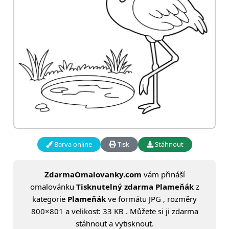
Barva online
Tisk
Stáhnout
ZdarmaOmalovanky.com
vám přináší
omalovánku
Tisknutelný zdarma Plameňák
z
kategorie
Plameňák
ve formátu JPG , rozměry
800×801 a velikost: 33 KB . Můžete si ji zdarma
stáhnout a vytisknout.