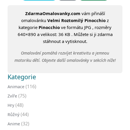
ZdarmaOmalovanky.com
vám přináší
omalovánku
Velmi Roztomilý Pinocchio
z
kategorie
Pinocchio
ve formátu JPG , rozměry
640×890 a velikost: 36 KB . Můžete si ji zdarma
stáhnout a vytisknout.
Omalování pomáhá rozvíjet kreativitu a jemnou
motoriku dětí. Objevte další omalovánky v sekcích níže!
Kategorie
(116)
Animace
(75)
Zvíře
(48)
Hry
(44)
Růžný
(32)
Anime