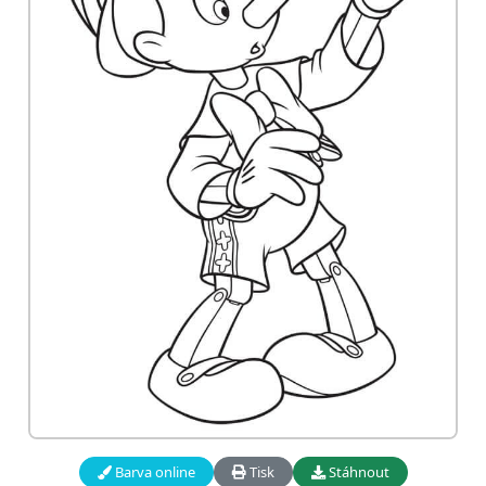
Barva online
Tisk
Stáhnout