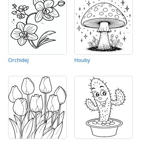
Orchidej
Houby