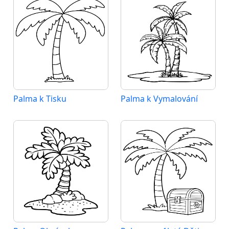
Palma k Tisku
Palma k Vymalování