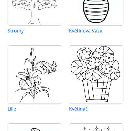
Stromy
Květinová Váza
Lilie
Květináč