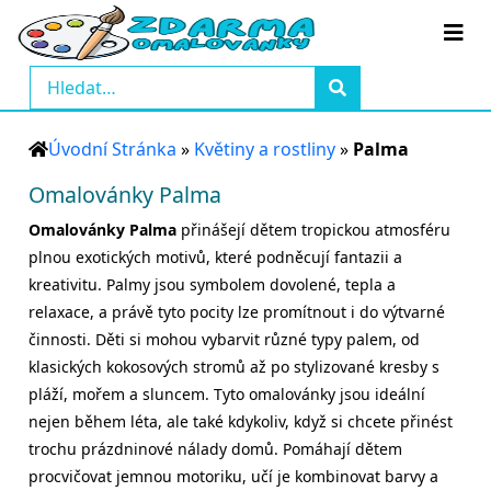
Úvodní Stránka
»
Květiny a rostliny
»
Palma
Omalovánky Palma
Omalovánky Palma
přinášejí dětem tropickou atmosféru
plnou exotických motivů, které podněcují fantazii a
kreativitu. Palmy jsou symbolem dovolené, tepla a
relaxace, a právě tyto pocity lze promítnout i do výtvarné
činnosti. Děti si mohou vybarvit různé typy palem, od
klasických kokosových stromů až po stylizované kresby s
pláží, mořem a sluncem. Tyto omalovánky jsou ideální
nejen během léta, ale také kdykoliv, když si chcete přinést
trochu prázdninové nálady domů. Pomáhají dětem
procvičovat jemnou motoriku, učí je kombinovat barvy a