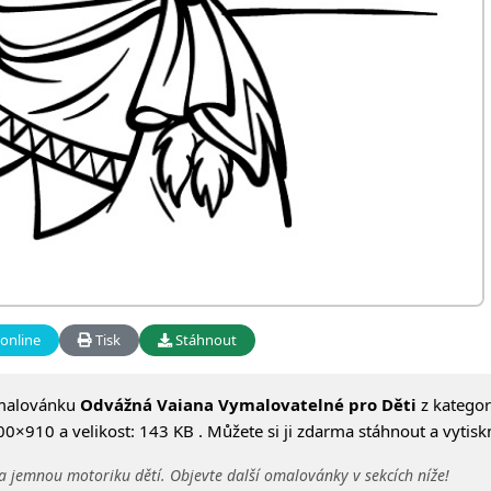
online
Tisk
Stáhnout
malovánku
Odvážná Vaiana Vymalovatelné pro Děti
z kategor
0×910 a velikost: 143 KB . Můžete si ji zdarma stáhnout a vytisk
a jemnou motoriku dětí. Objevte další omalovánky v sekcích níže!