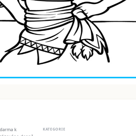
zdarma k
KATEGORIE