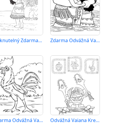
Tisknutelný Zdarma Odvážná Vaiana
Zdarma Odvážná Vaiana
Zdarma Odvážná Vaiana pro Malé Děti
Odvážná Vaiana Kreslený