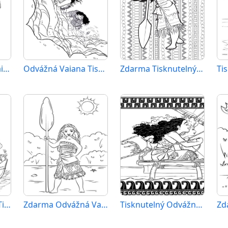
Krásný Odvážná Vaiana
Odvážná Vaiana Tisknutelný Zdarma
Zdarma Tisknutelný Odvážná Vaiana
Odvážná Vaiana k Tisku
Zdarma Odvážná Vaiana Vymalovatelné
Tisknutelný Odvážná Vaiana Obrázek pro Děti