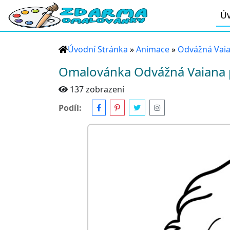
Úv
Úvodní Stránka
»
Animace
»
Odvážná Vai
Omalovánka Odvážná Vaiana p
137 zobrazení
Podíl: