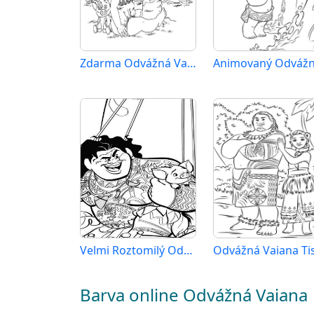
Zdarma Odvážná Vaiana k Tisku pro Děti
Velmi Roztomilý Odvážná Vaiana
Barva online Odvážná Vaiana