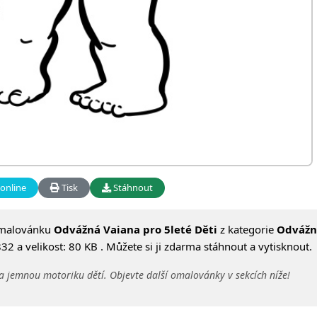
online
Tisk
Stáhnout
omalovánku
Odvážná Vaiana pro 5leté Děti
z kategorie
Odvážn
 a velikost: 80 KB . Můžete si ji zdarma stáhnout a vytisknout.
a jemnou motoriku dětí. Objevte další omalovánky v sekcích níže!