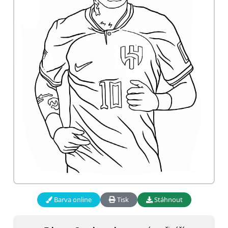
Barva online
Tisk
Stáhnout