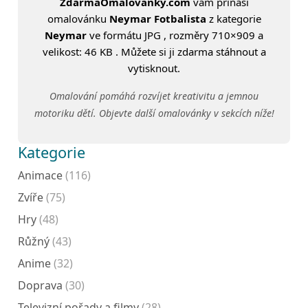
ZdarmaOmalovanky.com
vám přináší
omalovánku
Neymar Fotbalista
z kategorie
Neymar
ve formátu JPG , rozměry 710×909 a
velikost: 46 KB . Můžete si ji zdarma stáhnout a
vytisknout.
Omalování pomáhá rozvíjet kreativitu a jemnou
motoriku dětí. Objevte další omalovánky v sekcích níže!
Kategorie
Animace
(116)
Zvíře
(75)
Hry
(48)
Růžný
(43)
Anime
(32)
Doprava
(30)
Televizní pořady a filmy
(28)