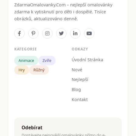
ZdarmaOmalovanky.Com – nejlepší omalovánky
zdarma k vytisknutí pro děti i dospělé. Tisíce
obrázků, aktualizováno denně.
KATEGORIE
ODKAZY
Úvodní Stránka
Animace
Zvíře
Nové
Hry
Růžný
Nejlepší
Blog
Kontakt
Odebírat
Dostávejte nejnovější omalovánky přímo do e-