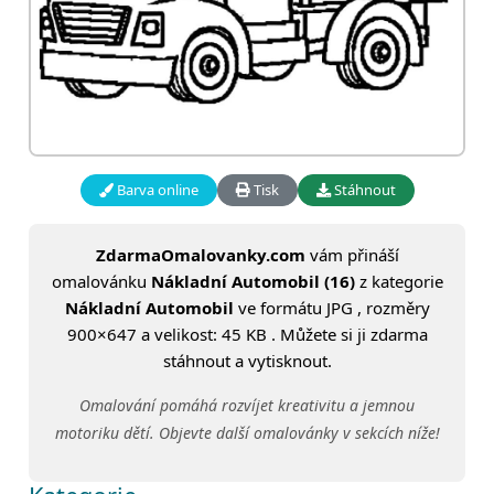
Barva online
Tisk
Stáhnout
ZdarmaOmalovanky.com
vám přináší
omalovánku
Nákladní Automobil (16)
z kategorie
Nákladní Automobil
ve formátu JPG , rozměry
900×647 a velikost: 45 KB . Můžete si ji zdarma
stáhnout a vytisknout.
Omalování pomáhá rozvíjet kreativitu a jemnou
motoriku dětí. Objevte další omalovánky v sekcích níže!