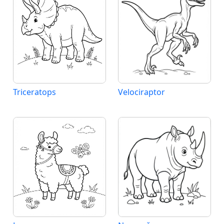
Triceratops
Velociraptor