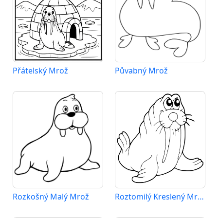
Přátelský Mrož
Půvabný Mrož
Rozkošný Malý Mrož
Roztomilý Kreslený Mrož