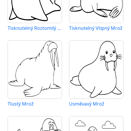
Tisknutelný Roztomilý Mrož
Tisknutelný Vtipný Mrož
Tlustý Mrož
Usměvavý Mrož