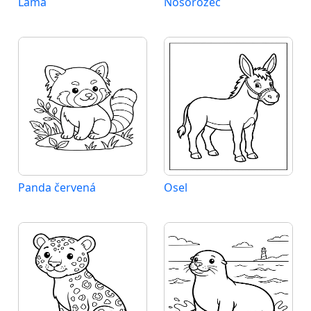
Lama
Nosorožec
Panda červená
Osel