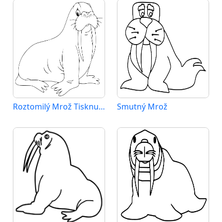
Roztomilý Mrož Tisknutelný
Smutný Mrož