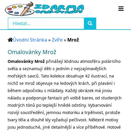
Úvodní Stránka
»
Zvíře
»
Mrož
Omalovánky Mrož
Omalovánky Mrož
přinášejí klidnou atmosféru polárního
světa a seznamují děti s jedním z nejzajímavějších
mořských savců. Tato kolekce obsahuje 42 ilustrací, na
nichž se mrož objevuje na ledových krách, při plavání i
během odpočinku s mláďaty. Každý obrázek má jinou
náladu a podporuje fantazii při volbě barev, od studených
modrých tónů po teplejší hnědé odstíny. Vybarvování
rozvíjí soustředění, jemnou motoriku a trpělivost, protože
tvary těla a dlouhé kly vyžadují pečlivost. Některé motivy
jsou jednoduché, jiné detailnější a více příběhové. Hotové