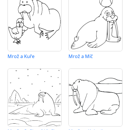
Mrož a Kuře
Mrož a Míč