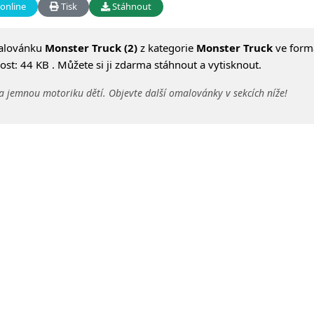
online
Tisk
Stáhnout
alovánku
Monster Truck (2)
z kategorie
Monster Truck
ve form
st: 44 KB . Můžete si ji zdarma stáhnout a vytisknout.
a jemnou motoriku dětí. Objevte další omalovánky v sekcích níže!