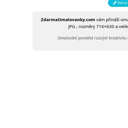
Barva 
ZdarmaOmalovanky.com
vám přináší om
JPG , rozměry 716×630 a veliko
Omalování pomáhá rozvíjet kreativitu 