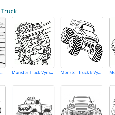
 Truck
Monster Truck Tisknutelný pro Děti
Monster Truck Vymalovatelné pro Děti
Monster Truck k Vymalování