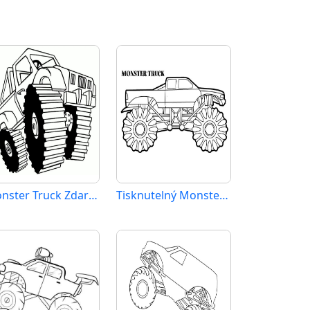
Monster Truck Zdarma Tisknutelný
Tisknutelný Monster Truck Obrázek pro Děti