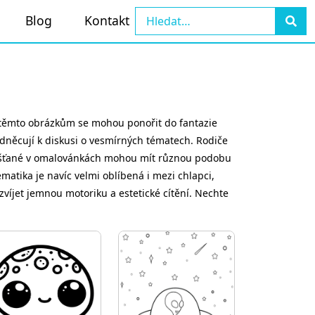
Blog
Kontakt
ky těmto obrázkům se mohou ponořit do fantazie
odněcují k diskusi o vesmírných tématech. Rodiče
emšťané v omalovánkách mohou mít různou podobu
matika je navíc velmi oblíbená i mezi chlapci,
zvíjet jemnou motoriku a estetické cítění. Nechte