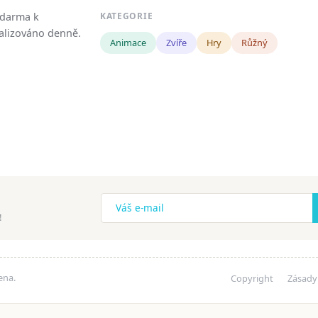
zdarma k
KATEGORIE
tualizováno denně.
Animace
Zvíře
Hry
Růžný
!
ena.
Copyright
Zásady