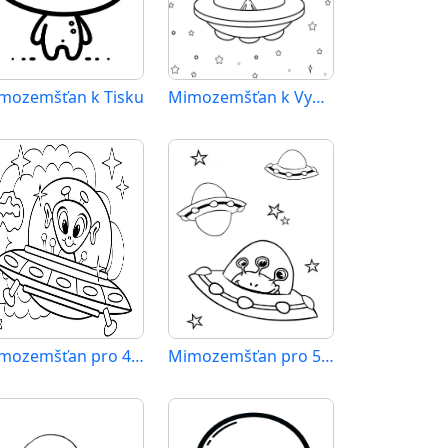
mozemšťan k Tisku
Mimozemšťan k Vymalování
Mimozemšťan pro 4leté Děti
Mimozemšťan pro 5leté Děti