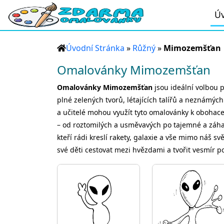
Úv
Úvodní Stránka
»
Růžný
»
Mimozemšťan
Omalovánky Mimozemšťan
Omalovánky Mimozemšťan
jsou ideální volbou p
plné zelených tvorů, létajících talířů a neznámý
a učitelé mohou využít tyto omalovánky k oboh
– od roztomilých a usměvavých po tajemné a záhadn
kteří rádi kreslí rakety, galaxie a vše mimo náš s
své děti cestovat mezi hvězdami a tvořit vesmír po