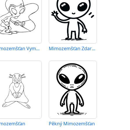
Mimozemšťan Vymalovatelné pro Děti
Mimozemšťan Zdarama
mozemšťan
Pěkný Mimozemšťan