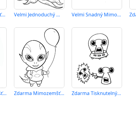
Úžasný Mimozemšťan
Velmi Jednoduchý Mimozemšťan
Velmi Snadný Mimozemšťan
Zdarma Mimozemšťan Vymalovatelné
Zdarma Mimozemšťan
Zdarma Tisknutelný Mimozemšťan