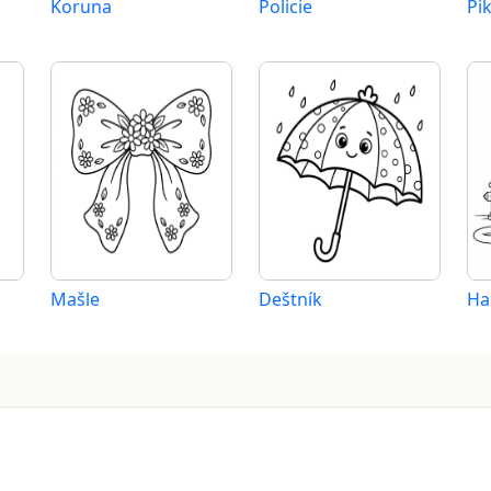
Koruna
Policie
Pi
Mašle
Deštník
Ha