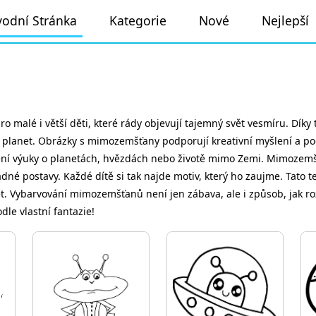
odní Stránka
Kategorie
Nové
Nejlepší
ro malé i větší děti, které rády objevují tajemný svět vesmíru. Dí
ch planet. Obrázky s mimozemšťany podporují kreativní myšlení a p
acení výuky o planetách, hvězdách nebo životě mimo Zemi. Mimoz
é postavy. Každé dítě si tak najde motiv, který ho zaujme. Tato te
vět. Vybarvování mimozemšťanů není jen zábava, ale i způsob, jak ro
dle vlastní fantazie!