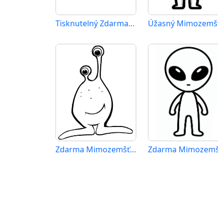
Tisknutelný Zdarma Mimozemšťan
Zdarma Mimozemšťan pro Malé Děti