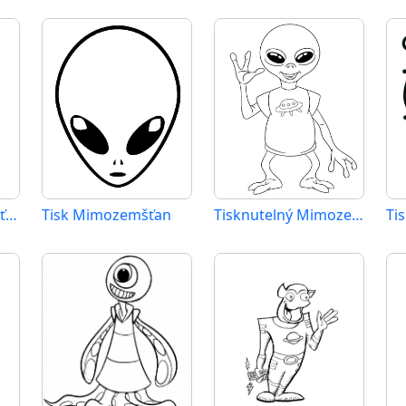
Snadný Mimozemšťan
Tisk Mimozemšťan
Tisknutelný Mimozemšťan Obrázek pro Děti