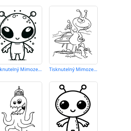
Tisknutelný Mimozemšťan Obrázek
Tisknutelný Mimozemšťan