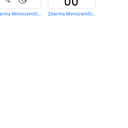
Zdarma Mimozemšťan k Tisku pro Děti
Zdarma Mimozemšťan Obrázek