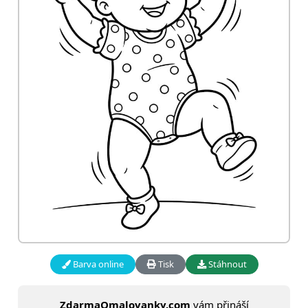
Barva online
Tisk
Stáhnout
ZdarmaOmalovanky.com
vám přináší