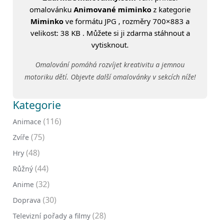
omalovánku
Animované miminko
z kategorie
Miminko
ve formátu JPG , rozměry 700×883 a
velikost: 38 KB . Můžete si ji zdarma stáhnout a
vytisknout.
Omalování pomáhá rozvíjet kreativitu a jemnou
motoriku dětí. Objevte další omalovánky v sekcích níže!
Kategorie
(116)
Animace
(75)
Zvíře
(48)
Hry
(44)
Růžný
(32)
Anime
(30)
Doprava
(28)
Televizní pořady a filmy