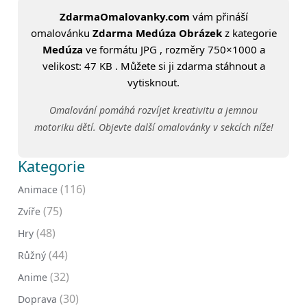
ZdarmaOmalovanky.com
vám přináší
omalovánku
Zdarma Medúza Obrázek
z kategorie
Medúza
ve formátu JPG , rozměry 750×1000 a
velikost: 47 KB . Můžete si ji zdarma stáhnout a
vytisknout.
Omalování pomáhá rozvíjet kreativitu a jemnou
motoriku dětí. Objevte další omalovánky v sekcích níže!
Kategorie
(116)
Animace
(75)
Zvíře
(48)
Hry
(44)
Růžný
(32)
Anime
(30)
Doprava