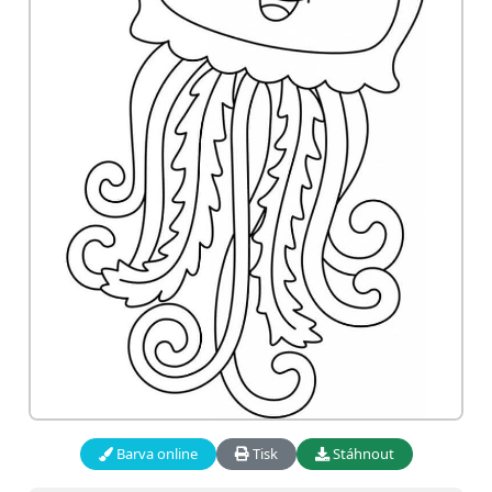
Barva online
Tisk
Stáhnout