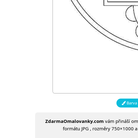
Barva 
ZdarmaOmalovanky.com
vám přináší o
formátu JPG , rozměry 750×1000 a v