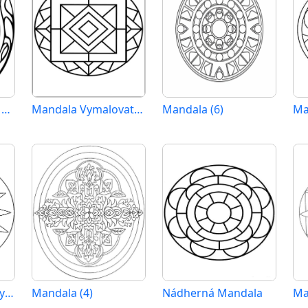
Zdarma Mandala k Tisku pro Dospělé
Mandala Vymalovatelné pro Dospělé
Mandala (6)
Ma
Mandala Zdarma Vymalovatelné Obrázek
Mandala (4)
Nádherná Mandala
Ma