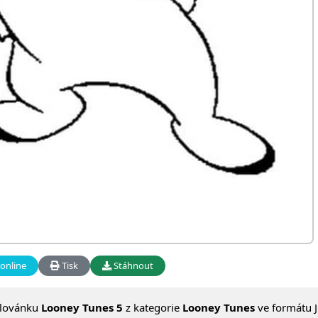
online
Tisk
Stáhnout
alovánku
Looney Tunes 5
z kategorie
Looney Tunes
ve formátu J