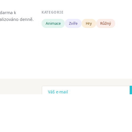
zdarma k
KATEGORIE
tualizováno denně.
Animace
Zvíře
Hry
Růžný
!
ena.
Copyright
Zásady