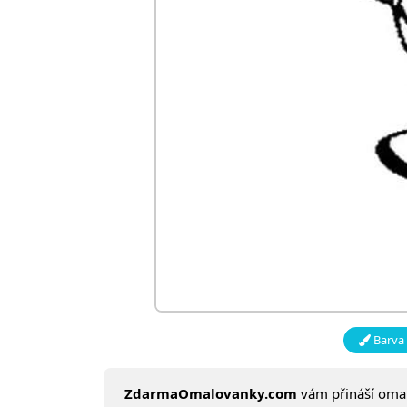
Barva 
ZdarmaOmalovanky.com
vám přináší om