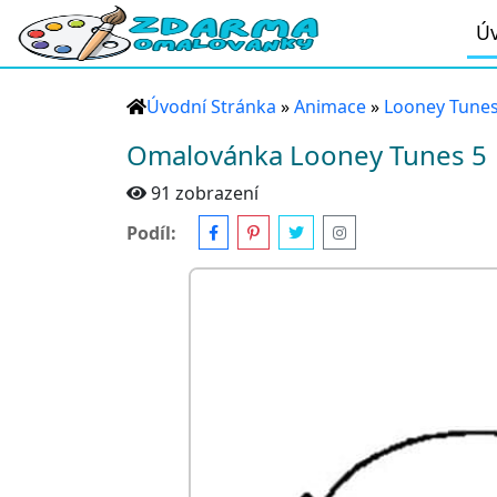
Úv
Úvodní Stránka
»
Animace
»
Looney Tune
Omalovánka Looney Tunes 5
91 zobrazení
Podíl: