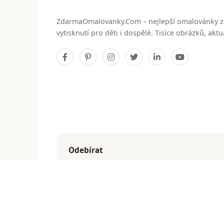
ZdarmaOmalovanky.Com – nejlepší omalovánky 
vytisknutí pro děti i dospělé. Tisíce obrázků, ak
Odebírat
Dostávejte nejnovější omalovánky přímo do e-mailu
© 2026
ZdarmaOmalovanky.Com
. Všechna práva vyhraz