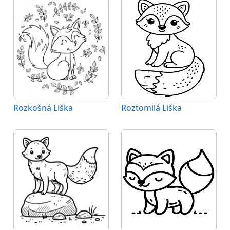
Rozkošná Liška
Roztomilá Liška