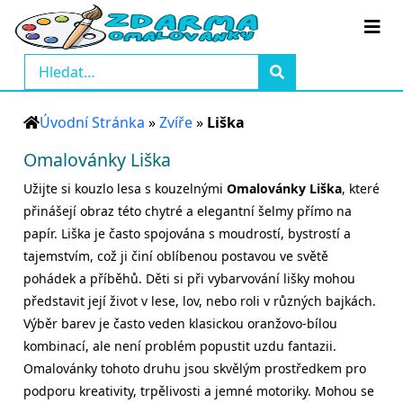
Úvodní Stránka
»
Zvíře
»
Liška
Omalovánky Liška
Užijte si kouzlo lesa s kouzelnými
Omalovánky Liška
, které
přinášejí obraz této chytré a elegantní šelmy přímo na
papír. Liška je často spojována s moudrostí, bystrostí a
tajemstvím, což ji činí oblíbenou postavou ve světě
pohádek a příběhů. Děti si při vybarvování lišky mohou
představit její život v lese, lov, nebo roli v různých bajkách.
Výběr barev je často veden klasickou oranžovo-bílou
kombinací, ale není problém popustit uzdu fantazii.
Omalovánky tohoto druhu jsou skvělým prostředkem pro
podporu kreativity, trpělivosti a jemné motoriky. Mohou se