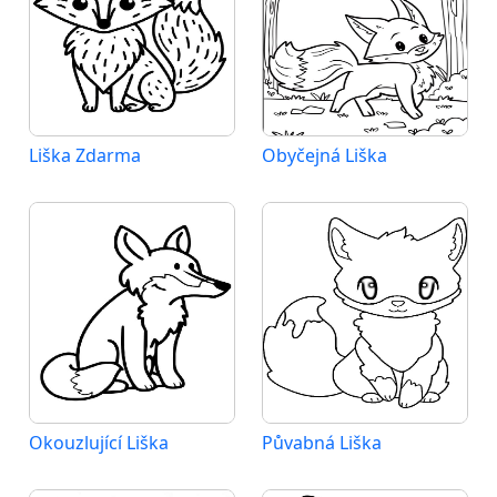
Liška Zdarma
Obyčejná Liška
Okouzlující Liška
Půvabná Liška