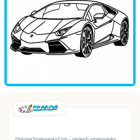
ZdarmaOmalovanky.Com – nejlepší omalovánky