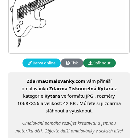
Barva online
Tisk
Stáhnout
ZdarmaOmalovanky.com
vám přináší
omalovánku
Zdarma Tisknutelná Kytara
z
kategorie
Kytara
ve formátu JPG , rozměry
1068×856 a velikost: 42 KB . Můžete si ji zdarma
stáhnout a vytisknout.
Omalování pomáhá rozvíjet kreativitu a jemnou
motoriku dětí. Objevte další omalovánky v sekcích níže!