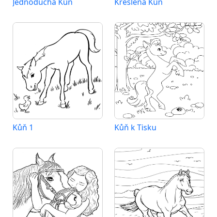
Jednoduchá Kůň
Kreslená Kůň
Kůň 1
Kůň k Tisku