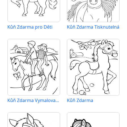
Kůň Zdarma pro Děti
Kůň Zdarma Tisknutelná
Kůň Zdarma Vymalovatelné Obrázek
Kůň Zdarma