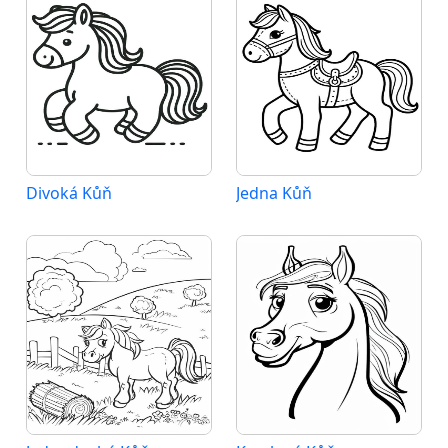
Divoká Kůň
Jedna Kůň