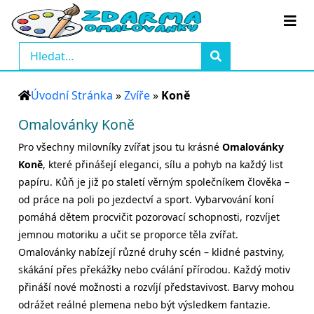
Úvodní Stránka
»
Zvíře
»
Koně
Omalovánky Koně
Pro všechny milovníky zvířat jsou tu krásné
Omalovánky
Koně
, které přinášejí eleganci, sílu a pohyb na každý list
papíru. Kůň je již po staletí věrným společníkem člověka –
od práce na poli po jezdectví a sport. Vybarvování koní
pomáhá dětem procvičit pozorovací schopnosti, rozvíjet
jemnou motoriku a učit se proporce těla zvířat.
Omalovánky nabízejí různé druhy scén – klidné pastviny,
skákání přes překážky nebo cválání přírodou. Každý motiv
přináší nové možnosti a rozvíjí představivost. Barvy mohou
odrážet reálné plemena nebo být výsledkem fantazie.