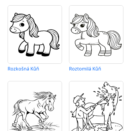
Rozkošná Kůň
Roztomilá Kůň