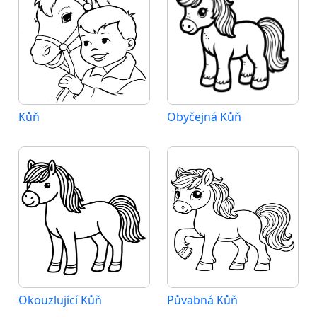
Kůň
Obyčejná Kůň
Okouzlující Kůň
Půvabná Kůň