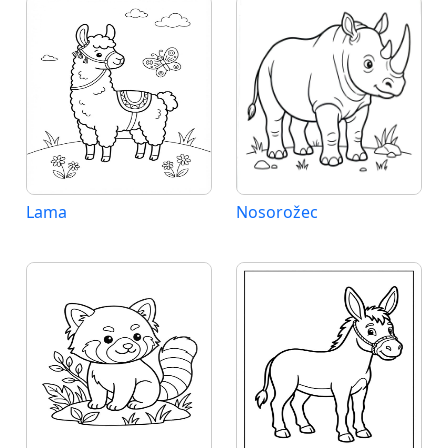
Lama
Nosorožec