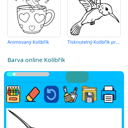
Animovaný Kolibřík
Tisknutelný Kolibřík pro děti
Barva online Kolibřík