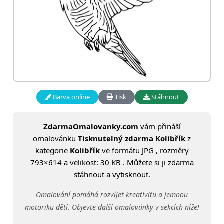
Barva online
Tisk
Stáhnout
ZdarmaOmalovanky.com
vám přináší
omalovánku
Tisknutelný zdarma Kolibřík
z
kategorie
Kolibřík
ve formátu JPG , rozměry
793×614 a velikost: 30 KB . Můžete si ji zdarma
stáhnout a vytisknout.
Omalování pomáhá rozvíjet kreativitu a jemnou
motoriku dětí. Objevte další omalovánky v sekcích níže!