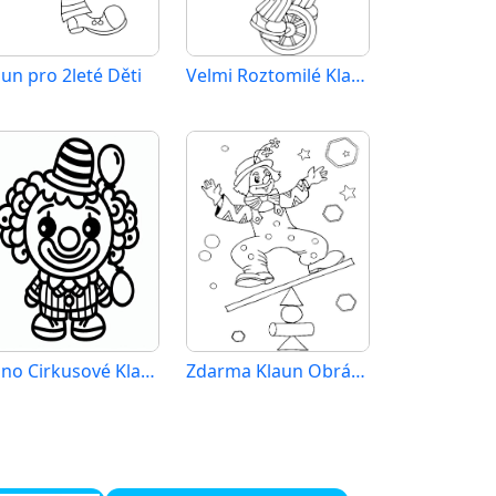
aun pro 2leté Děti
Velmi Roztomilé Klaun
Jedno Cirkusové Klaun
Zdarma Klaun Obrázek