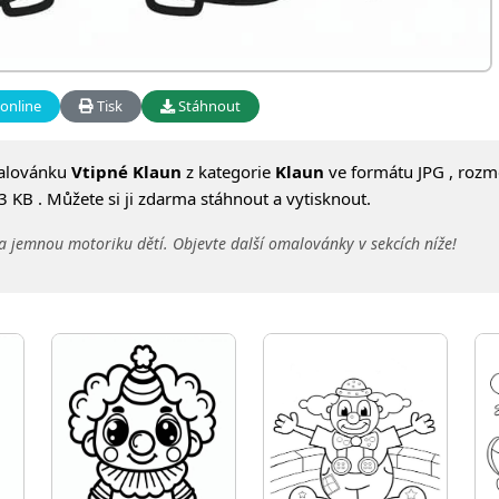
online
Tisk
Stáhnout
alovánku
Vtipné Klaun
z kategorie
Klaun
ve formátu JPG , rozm
 KB . Můžete si ji zdarma stáhnout a vytisknout.
a jemnou motoriku dětí. Objevte další omalovánky v sekcích níže!