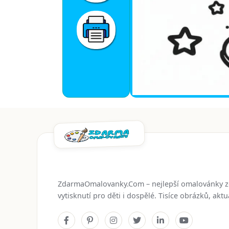
ZdarmaOmalovanky.Com – nejlepší omalovánky 
vytisknutí pro děti i dospělé. Tisíce obrázků, ak