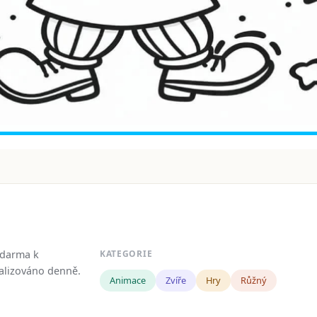
zdarma k
KATEGORIE
tualizováno denně.
Animace
Zvíře
Hry
Růžný