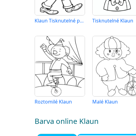
Klaun Tisknutelné pro Děti
Tisknutelné Klaun
Roztomilé Klaun
Malé Klaun
Barva online Klaun