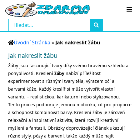
Úvodní Stránka
»
Jak nakreslit žábu
Jak nakreslit žábu
Žáby jsou fascinující tvory díky svému hravému vzhledu a
pohyblivosti. Kreslení
žáby
nabízí příležitost
experimentovat s různými tvary těla, výrazem očí a
barvami kůže. Každý kreslíř si může vytvořit vlastní
variantu – realistickou, karikaturní nebo stylizovanou.
Tento proces podporuje jemnou motoriku, cit pro proporce
a schopnost kombinovat barvy. Kreslení žáby je zároveň
relaxační a inspirativní aktivita, která rozvíjí kreativní
myšlení a fantazii. Obrázky doprovázející článek ukazují
různé styly, pózy a barvení, takže každý může najít