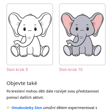
Slon krok 10
Slon krok 9
Objevte také
Po kreslení mohou děti dále rozvíjet svou představivost
pomocí dalších aktivit.
Omalovánky Slon
umožní dětem experimentovat s