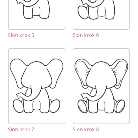
Slon krok 5
Slon krok 6
Slon krok 8
Slon krok 7