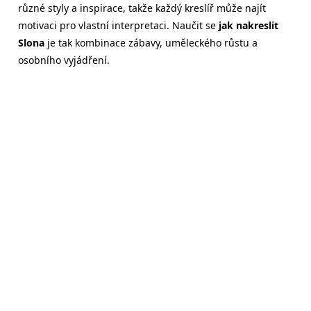
různé styly a inspirace, takže každý kreslíř může najít
motivaci pro vlastní interpretaci. Naučit se
jak nakreslit
Slona
je tak kombinace zábavy, uměleckého růstu a
osobního vyjádření.