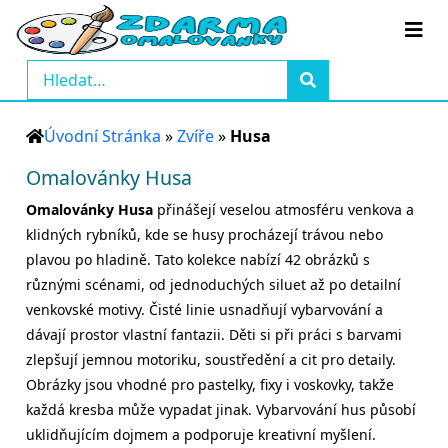
Úvodní Stránka
»
Zvíře
»
Husa
Omalovánky Husa
Omalovánky Husa
přinášejí veselou atmosféru venkova a
klidných rybníků, kde se husy procházejí trávou nebo
plavou po hladině. Tato kolekce nabízí 42 obrázků s
různými scénami, od jednoduchých siluet až po detailní
venkovské motivy. Čisté linie usnadňují vybarvování a
dávají prostor vlastní fantazii. Děti si při práci s barvami
zlepšují jemnou motoriku, soustředění a cit pro detaily.
Obrázky jsou vhodné pro pastelky, fixy i voskovky, takže
každá kresba může vypadat jinak. Vybarvování hus působí
uklidňujícím dojmem a podporuje kreativní myšlení.