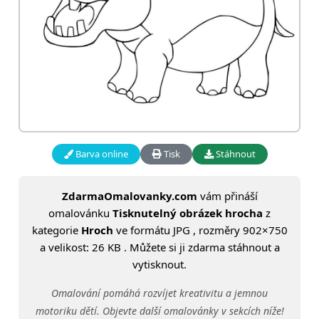
Barva online
Tisk
Stáhnout
ZdarmaOmalovanky.com
vám přináší
omalovánku
Tisknutelný obrázek hrocha
z
kategorie
Hroch
ve formátu JPG , rozměry 902×750
a velikost: 26 KB . Můžete si ji zdarma stáhnout a
vytisknout.
Omalování pomáhá rozvíjet kreativitu a jemnou
motoriku dětí. Objevte další omalovánky v sekcích níže!