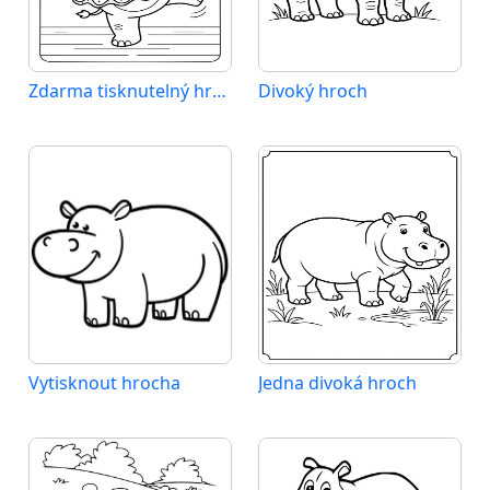
Zdarma tisknutelný hroch
Divoký hroch
Vytisknout hrocha
Jedna divoká hroch