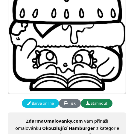
Barva online
Tisk
Stáhnout
ZdarmaOmalovanky.com
vám přináší
omalovánku
Okouzlující Hamburger
z kategorie