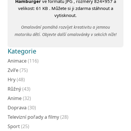
Hamburger
ve formátu JPG , rozměry 824×957 a
velikost: 61 KB . Můžete si ji zdarma stáhnout a
vytisknout.
Omalování pomáhá rozvíjet kreativitu a jemnou
motoriku dětí. Objevte další omalovánky v sekcích níže!
Kategorie
Animace
(116)
Zvíře
(75)
Hry
(48)
Růžný
(43)
Anime
(32)
Doprava
(30)
Televizní pořady a filmy
(28)
Sport
(25)