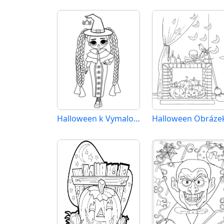
Halloween k Vymalování
Halloween Obráze