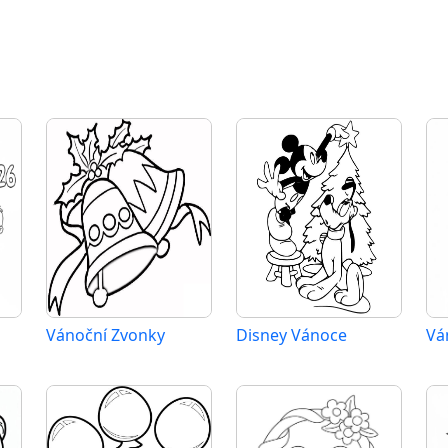
Vánoční Zvonky
Disney Vánoce
Vá