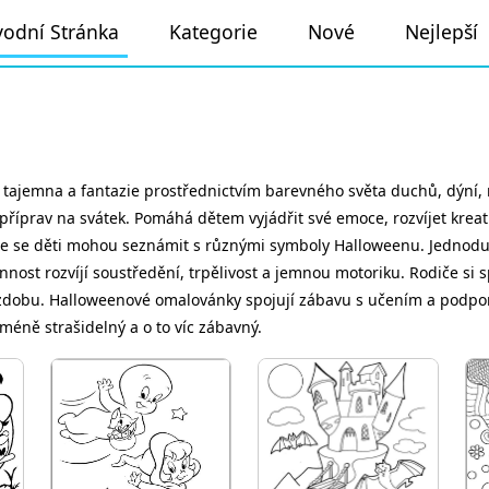
odní Stránka
Kategorie
Nové
Nejlepší
 tajemna a fantazie prostřednictvím barevného světa duchů, dýní, 
říprav na svátek. Pomáhá dětem vyjádřit své emoce, rozvíjet kreat
, kde se děti mohou seznámit s různými symboly Halloweenu. Jednodu
činnost rozvíjí soustředění, trpělivost a jemnou motoriku. Rodiče si 
výzdobu. Halloweenové omalovánky spojují zábavu s učením a podporu
 méně strašidelný a o to víc zábavný.