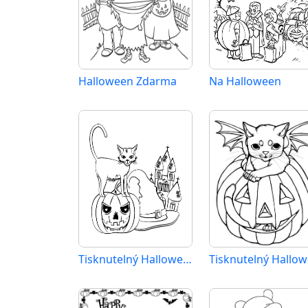
Halloween Zdarma
Na Halloween
Tisknutelný Halloween Obrázek pro Děti