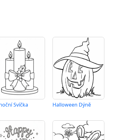
noční Svíčka
Halloween Dýně