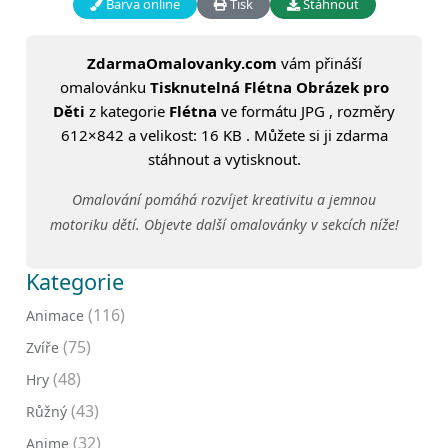
Barva online
Tisk
Stáhnout
ZdarmaOmalovanky.com
vám přináší
omalovánku
Tisknutelná Flétna Obrázek pro
Děti
z kategorie
Flétna
ve formátu JPG , rozměry
612×842 a velikost: 16 KB . Můžete si ji zdarma
stáhnout a vytisknout.
Omalování pomáhá rozvíjet kreativitu a jemnou
motoriku dětí. Objevte další omalovánky v sekcích níže!
Kategorie
(116)
Animace
(75)
Zvíře
(48)
Hry
(43)
Růžný
(32)
Anime