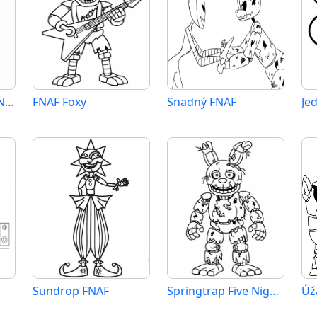
Withered Bonnie FNAF
FNAF Foxy
Snadný FNAF
Je
Sundrop FNAF
Springtrap Five Nights At Freddy’s
Úž