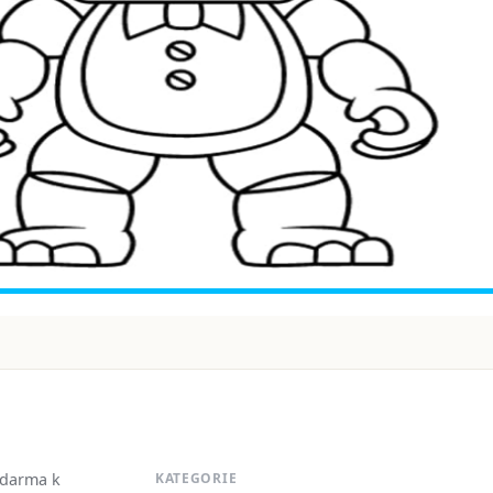
zdarma k
KATEGORIE