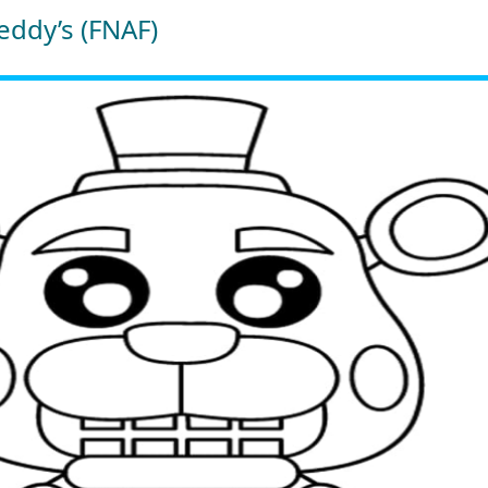
reddy’s (FNAF)