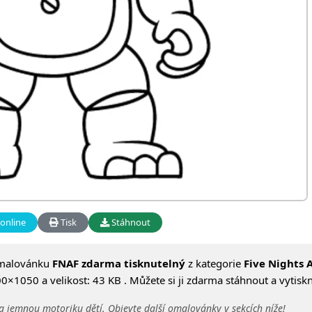
online
Tisk
Stáhnout
omalovánku
FNAF zdarma tisknutelný
z kategorie
Five Nights 
×1050 a velikost: 43 KB . Můžete si ji zdarma stáhnout a vytisk
a jemnou motoriku dětí. Objevte další omalovánky v sekcích níže!