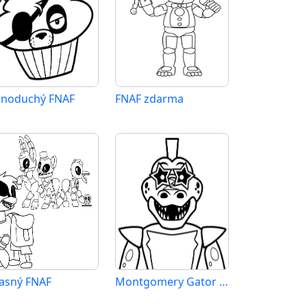
dnoduchý FNAF
FNAF zdarma
asný FNAF
Montgomery Gator FNAF