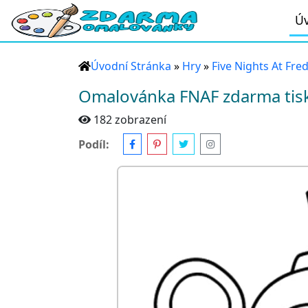
Úv
Úvodní Stránka
»
Hry
»
Five Nights At Fre
Omalovánka FNAF zdarma tis
182 zobrazení
Podíl: