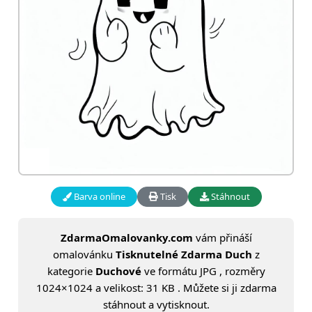
Barva online
Tisk
Stáhnout
ZdarmaOmalovanky.com
vám přináší
omalovánku
Tisknutelné Zdarma Duch
z
kategorie
Duchové
ve formátu JPG , rozměry
1024×1024 a velikost: 31 KB . Můžete si ji zdarma
stáhnout a vytisknout.