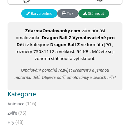
Barva online
Tisk
Stáhnout
ZdarmaOmalovanky.com
vám přináší
omalovánku
Dragon Ball Z Vymalovatelné pro
Děti
z kategorie
Dragon Ball Z
ve formátu JPG ,
rozměry 750×1112 a velikost: 54 KB . Můžete si ji
zdarma stáhnout a vytisknout.
Omalování pomáhá rozvíjet kreativitu a jemnou
motoriku dětí. Objevte další omalovánky v sekcích níže!
Kategorie
(116)
Animace
(75)
Zvíře
(48)
Hry