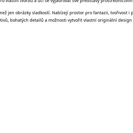
pro vlastní tvorbu a učí se vyjadřovat své představy prostřednictvím
 jen obrázky sladkostí. Nabízejí prostor pro fantazii, tvořivost i
vů, bohatých detailů a možnosti vytvořit vlastní originální design 