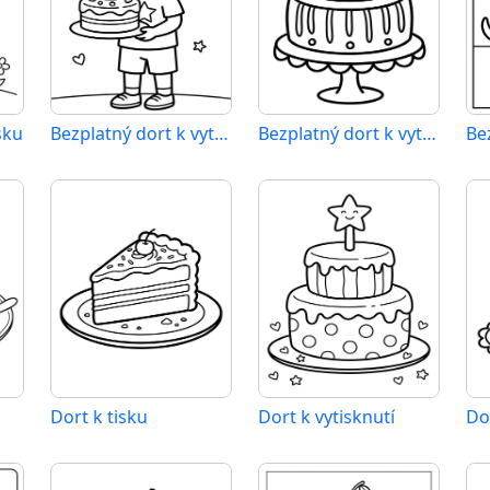
sku
Bezplatný dort k vytisknutí
Bezplatný dort k vytištění
Dort k tisku
Dort k vytisknutí