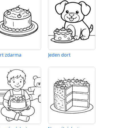
rt zdarma
Jeden dort