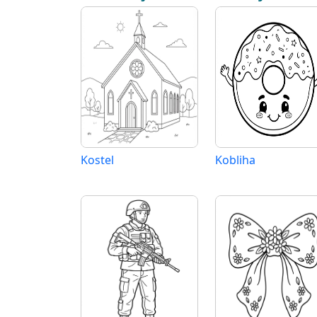
Kostel
Kobliha