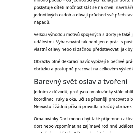
poskytuje dítěti možnost stát se na chvíli návrhář
jednotlivých ozdob a dávají průchod své představiv
nápadů.
Velkou výhodou motivů spojených s dorty je také j
událostmi. Vybarvování tak není jen o práci s pa
vlastní oslavy nebo si začnou představovat, jak by
Obrázky plné dekorací navíc vybízejí k pečlivé prá
obrázku a postupně pracovat na celkovém výsledku
Barevný svět oslav a tvoření
Jedním z důvodů, proč jsou omalovánky stále oblíb
koordinaci ruky a oka, učí se přesněji pracovat s
Neexistují žádná přísná pravidla a každý obrázek
Omalovánky Dort mohou být také příjemnou aktivi
dort nebo vzpomínat na zajímavé rodinné události