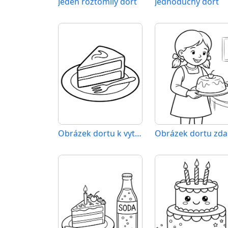
Jeden roztomilý dort
Jednoduchý dort
Obrázek dortu k vytištění