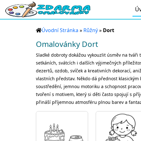
Úv
Úvodní Stránka
»
Růžný
»
Dort
Omalovánky Dort
Sladké dobroty dokážou vykouzlit úsměv na tváři t
setkáních, svátcích i dalších výjimečných příležito
dezertů, ozdob, svíček a kreativních dekorací, ani
vlastních představ. Někdo dá přednost klasickým
soustředění, jemnou motoriku a schopnost pracova
tvoření s motivem, který si děti často spojují s př
přináší příjemnou atmosféru plnou barev a fantaz