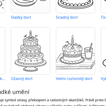
Sladký dort
Snadný dort
Tisknutelný obrázek dortu
Úžasný dort
Velmi roztomilý dort
Vy
ladké umění
je symbol oslavy, překvapení a radostných okamžiků. Právě proto b
 po bohatě zdobené výtvory s několika patry, svíčkami, květinam