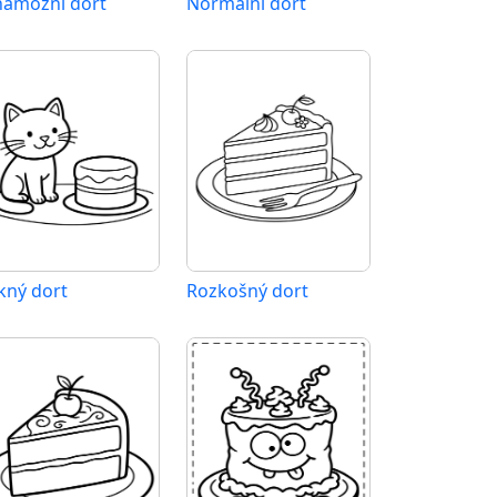
amózní dort
Normální dort
kný dort
Rozkošný dort