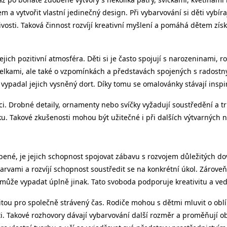
em a vytvořit vlastní jedinečný design. Při vybarvování si děti vybí
osti. Taková činnost rozvíjí kreativní myšlení a pomáhá dětem získáv
ejich pozitivní atmosféra. Děti si je často spojují s narozeninami,
stelkami, ale také o vzpomínkách a představách spojených s radostn
 vypadal jejich vysněný dort. Díky tomu se omalovánky stávají inspir
ci. Drobné detaily, ornamenty nebo svíčky vyžadují soustředění a trp
. Takové zkušenosti mohou být užitečné i při dalších výtvarných ne
ené, je jejich schopnost spojovat zábavu s rozvojem důležitých dov
 barvami a rozvíjí schopnost soustředit se na konkrétní úkol. Zárove
 může vypadat úplně jinak. Tato svoboda podporuje kreativitu a ve
tou pro společně strávený čas. Rodiče mohou s dětmi mluvit o obl
. Takové rozhovory dávají vybarvování další rozměr a proměňují oby