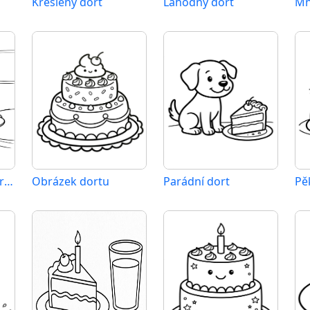
Kreslený dort
Lahodný dort
Mň
Obrázek dortu zdarma
Obrázek dortu
Parádní dort
Pě