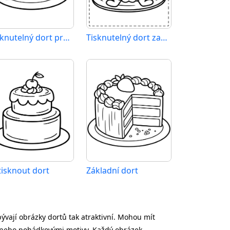
Tisknutelný dort pro děti
Tisknutelný dort zadarmo
tisknout dort
Základní dort
ývají obrázky dortů tak atraktivní. Mohou mít
i nebo pohádkovými motivy. Každý obrázek