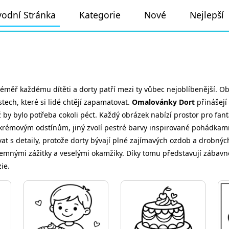
odní Stránka
Kategorie
Nové
Nejlepší
éměř každému dítěti a dorty patří mezi ty vůbec nejoblíbenější. O
stech, které si lidé chtějí zapamatovat.
Omalovánky Dort
přinášejí
ž by bylo potřeba cokoli péct. Každý obrázek nabízí prostor pro fant
 krémovým odstínům, jiný zvolí pestré barvy inspirované pohádkami
t s detaily, protože dorty bývají plné zajímavých ozdob a drobných
íjemnými zážitky a veselými okamžiky. Díky tomu představují zábavnou
ie.