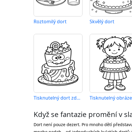
Roztomilý dort
Skvělý dort
Tisknutelný dort zdarma
Když se fantazie promění v s
Dort není pouze dezert. Pro mnoho dětí představu
mnoho podob – od jednoduchých kulatých dortů až