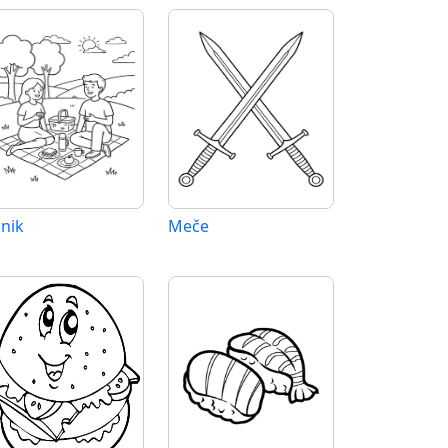
knik
Meče