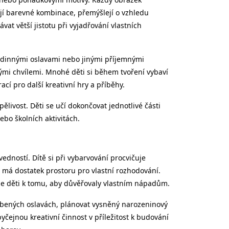
rají barevné kombinace, přemýšlejí o vzhledu
at větší jistotu při vyjadřování vlastních
 rodinnými oslavami nebo jinými příjemnými
ými chvílemi. Mnohé děti si během tvoření vybaví
ací pro další kreativní hry a příběhy.
ělivost. Děti se učí dokončovat jednotlivé části
bo školních aktivitách.
edností. Dítě si při vybarvování procvičuje
ň má dostatek prostoru pro vlastní rozhodování.
de děti k tomu, aby důvěřovaly vlastním nápadům.
íbených oslavách, plánovat vysněný narozeninový
čejnou kreativní činnost v příležitost k budování