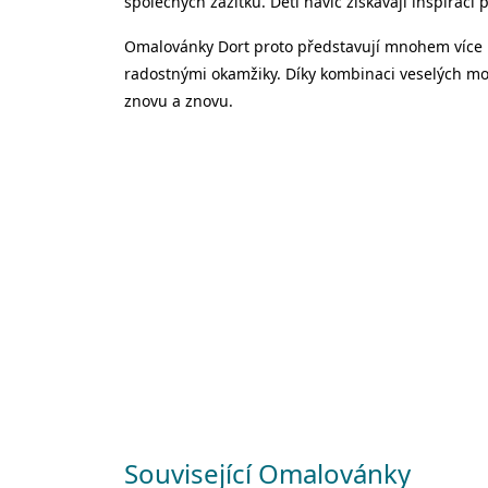
společných zážitků. Děti navíc získávají inspiraci 
Omalovánky Dort proto představují mnohem více než
radostnými okamžiky. Díky kombinaci veselých moti
znovu a znovu.
Související Omalovánky