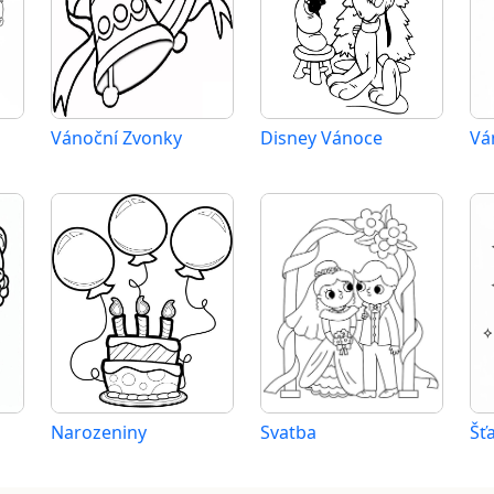
Vánoční Zvonky
Disney Vánoce
Vá
Narozeniny
Svatba
Šť