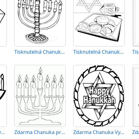
Tisknutelná Chanuka Obrázek pro Děti
Tisknutelná Chanuka Obrázek
Ti
Zdarma Chanuka Obrázek
Zdarma Chanuka pro Malé Děti
Zdarma Chanuka Vymalovatelné
Zd