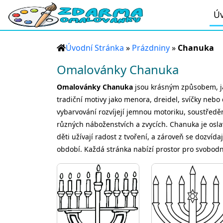
Úv
Úvodní Stránka
»
Prázdniny
»
Chanuka
Omalovánky Chanuka
Omalovánky Chanuka
jsou krásným způsobem, jak
tradiční motivy jako menora, dreidel, svíčky nebo 
vybarvování rozvíjejí jemnou motoriku, soustředění
různých náboženstvích a zvycích. Chanuka je osl
děti užívají radost z tvoření, a zároveň se dozvíd
období. Každá stránka nabízí prostor pro svobodn