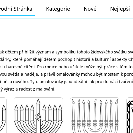
odní Stránka
Kategorie
Nové
Nejlepší
 dětem přiblížit význam a symboliku tohoto židovského svátku svě
dárky, které pomáhají dětem pochopit historii a kulturní aspekty Ch
 i barevné cítění. Pro rodiče nebo učitele může být práce s těmito o
avou světla a naděje, a právě omalovánky mohou být mostem k por
ají něco nového. Tyto omalovánky jsou ideální jak pro domácí tvoření
ý výraz a radost z malování.