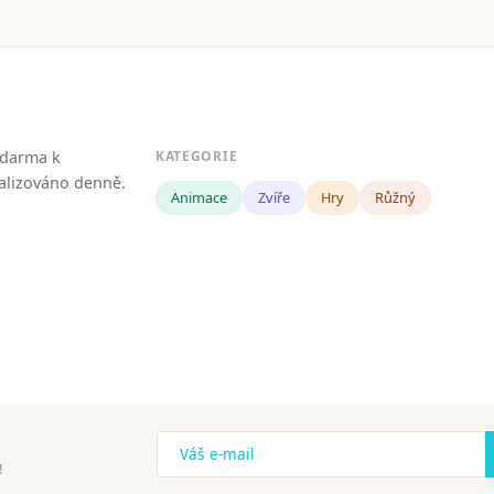
zdarma k
KATEGORIE
tualizováno denně.
Animace
Zvíře
Hry
Růžný
!