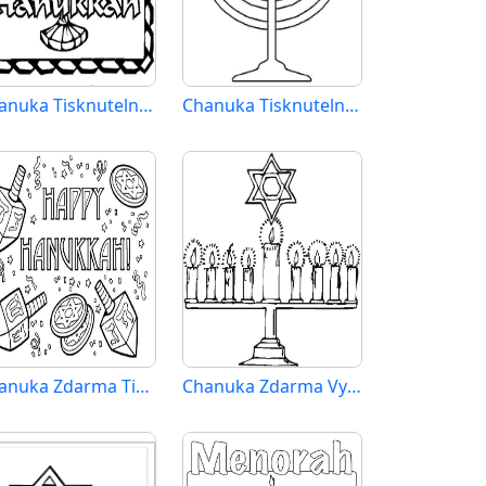
Chanuka Tisknutelná pro Děti
Chanuka Tisknutelná Zdarma
Chanuka Zdarma Tisknutelná
Chanuka Zdarma Vymalovatelné Obrázek