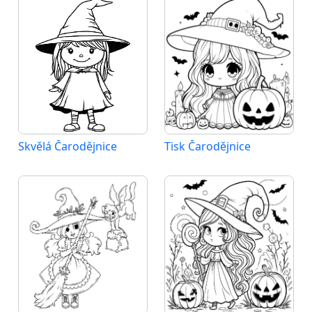
Skvělá Čarodějnice
Tisk Čarodějnice