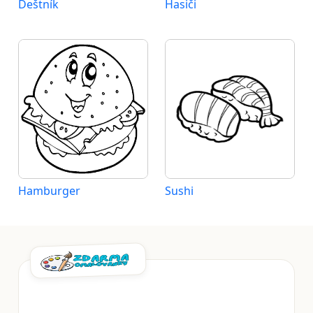
Deštník
Hasiči
Hamburger
Sushi