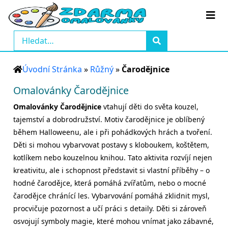
Úvodní Stránka
»
Růžný
»
Čarodějnice
Omalovánky Čarodějnice
Omalovánky Čarodějnice
vtahují děti do světa kouzel,
tajemství a dobrodružství. Motiv čarodějnice je oblíbený
během Halloweenu, ale i při pohádkových hrách a tvoření.
Děti si mohou vybarvovat postavy s kloboukem, koštětem,
kotlíkem nebo kouzelnou knihou. Tato aktivita rozvíjí nejen
kreativitu, ale i schopnost představit si vlastní příběhy – o
hodné čarodějce, která pomáhá zvířatům, nebo o mocné
čarodějce chránící les. Vybarvování pomáhá zklidnit mysl,
procvičuje pozornost a učí práci s detaily. Děti si zároveň
osvojují symboly magie, které mohou vnímat jako zábavné,