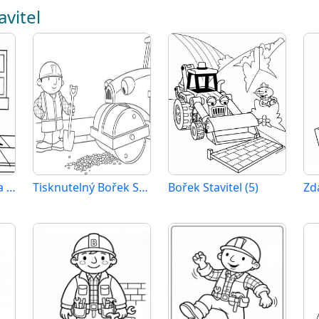
avitel
Tisknutelný zdarma Bořek Stavitel
Tisknutelný Bořek Stavitel zdarma
Bořek Stavitel (5)