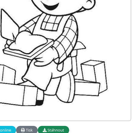
online
Tisk
Stáhnout