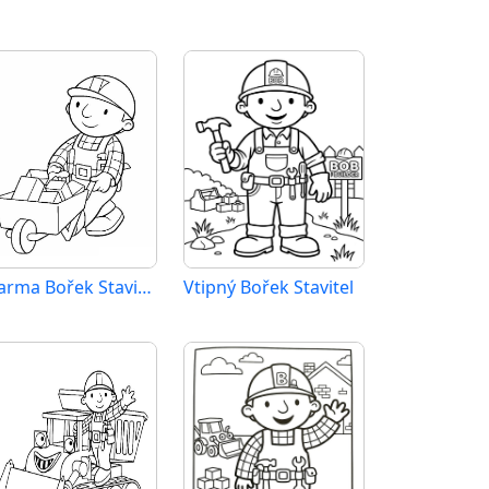
Zdarma Bořek Stavitel k tisku
Vtipný Bořek Stavitel