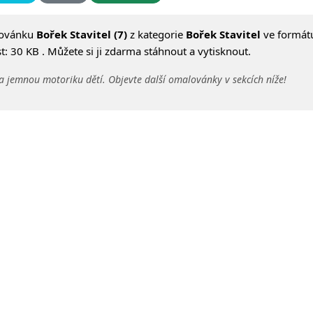
lovánku
Bořek Stavitel (7)
z kategorie
Bořek Stavitel
ve formát
: 30 KB . Můžete si ji zdarma stáhnout a vytisknout.
a jemnou motoriku dětí. Objevte další omalovánky v sekcích níže!